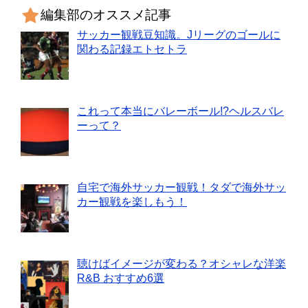
編集部のオススメ記事
サッカー観戦豆知識。Jリーグのゴールに
関わる記録エトセトラ
これって本当にバレーボール!?ヘルスバレ
ーって？
自宅で海外サッカー観戦！タダで海外サッ
カー観戦を楽しもう！
聴けばイメージが変わる？オシャレな洋楽
R&B おすすめ6選