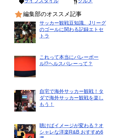
ライフスタイル
グルメ
編集部のオススメ記事
サッカー観戦豆知識。Jリーグ
のゴールに関わる記録エトセ
トラ
これって本当にバレーボー
ル!?ヘルスバレーって？
自宅で海外サッカー観戦！タ
ダで海外サッカー観戦を楽し
もう！
聴けばイメージが変わる？オ
シャレな洋楽R&B おすすめ6