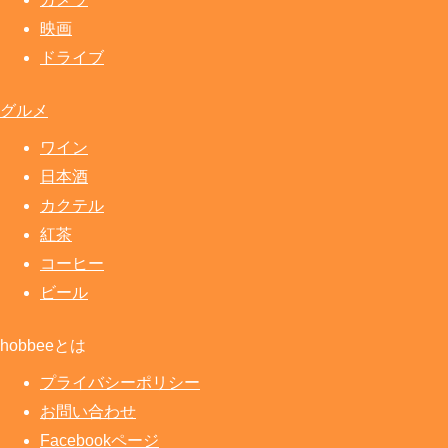
映画
ドライブ
グルメ
ワイン
日本酒
カクテル
紅茶
コーヒー
ビール
hobbeeとは
プライバシーポリシー
お問い合わせ
Facebookページ