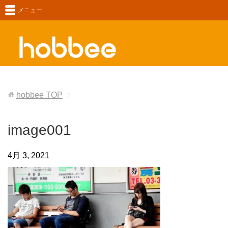
メニュー
hobbee
TOP
image001
4月 3, 2021