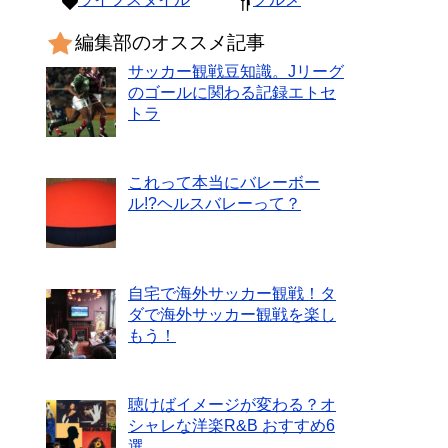
編集部のオススメ記事
サッカー観戦豆知識。Jリーグ
のゴールに関わる記録エトセ
トラ
これって本当にバレーボー
ル!?ヘルスバレーって？
自宅で海外サッカー観戦！タ
ダで海外サッカー観戦を楽し
もう！
聴けばイメージが変わる？オ
シャレな洋楽R&B おすすめ6
選