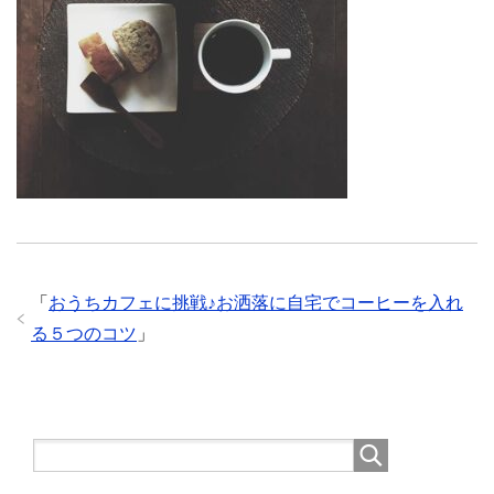
「
おうちカフェに挑戦♪お洒落に自宅でコーヒーを入れ
る５つのコツ
」