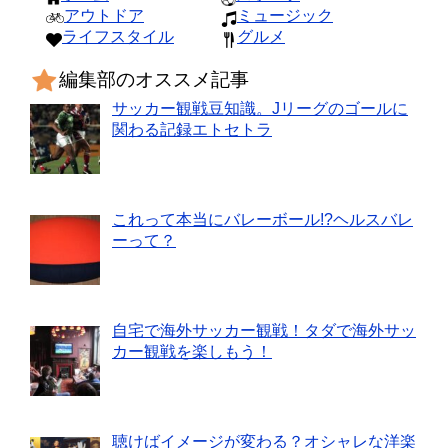
アウトドア
ミュージック
ライフスタイル
グルメ
編集部のオススメ記事
サッカー観戦豆知識。Jリーグのゴールに
関わる記録エトセトラ
これって本当にバレーボール!?ヘルスバレ
ーって？
自宅で海外サッカー観戦！タダで海外サッ
カー観戦を楽しもう！
聴けばイメージが変わる？オシャレな洋楽