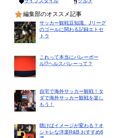
ライフスタイル
グルメ
編集部のオススメ記事
サッカー観戦豆知識。Jリーグ
のゴールに関わる記録エトセ
トラ
これって本当にバレーボー
ル!?ヘルスバレーって？
自宅で海外サッカー観戦！タ
ダで海外サッカー観戦を楽し
もう！
聴けばイメージが変わる？オ
シャレな洋楽R&B おすすめ6