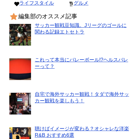
ライフスタイル
グルメ
編集部のオススメ記事
サッカー観戦豆知識。Jリーグのゴールに
関わる記録エトセトラ
これって本当にバレーボール!?ヘルスバレ
ーって？
自宅で海外サッカー観戦！タダで海外サッ
カー観戦を楽しもう！
聴けばイメージが変わる？オシャレな洋楽
R&B おすすめ6選