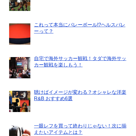
これって本当にバレーボール!?ヘルスバレ
ーって？
自宅で海外サッカー観戦！タダで海外サッ
カー観戦を楽しもう！
聴けばイメージが変わる？オシャレな洋楽
R&B おすすめ6選
一眼レフを買って終わりじゃない！次に揃
えたいアイテムとは？