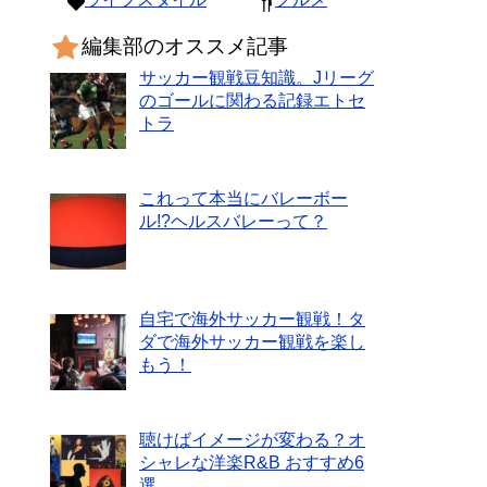
編集部のオススメ記事
サッカー観戦豆知識。Jリーグ
のゴールに関わる記録エトセ
トラ
これって本当にバレーボー
ル!?ヘルスバレーって？
自宅で海外サッカー観戦！タ
ダで海外サッカー観戦を楽し
もう！
聴けばイメージが変わる？オ
シャレな洋楽R&B おすすめ6
選