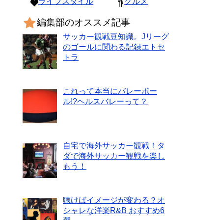
ライフスタイル
グルメ
編集部のオススメ記事
サッカー観戦豆知識。Jリーグ
のゴールに関わる記録エトセ
トラ
これって本当にバレーボー
ル!?ヘルスバレーって？
自宅で海外サッカー観戦！タ
ダで海外サッカー観戦を楽し
もう！
聴けばイメージが変わる？オ
シャレな洋楽R&B おすすめ6