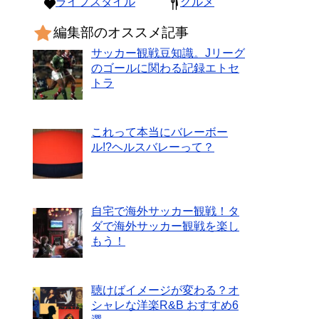
ライフスタイル
グルメ
編集部のオススメ記事
サッカー観戦豆知識。Jリーグ
のゴールに関わる記録エトセ
トラ
これって本当にバレーボー
ル!?ヘルスバレーって？
自宅で海外サッカー観戦！タ
ダで海外サッカー観戦を楽し
もう！
聴けばイメージが変わる？オ
シャレな洋楽R&B おすすめ6