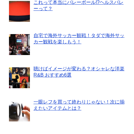
これって本当にバレーボール!?ヘルスバレ
ーって？
自宅で海外サッカー観戦！タダで海外サッ
カー観戦を楽しもう！
聴けばイメージが変わる？オシャレな洋楽
R&B おすすめ6選
一眼レフを買って終わりじゃない！次に揃
えたいアイテムとは？