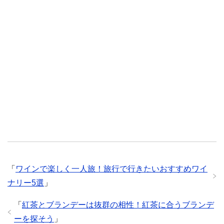
「
ワインで楽しく一人旅！旅行で行きたいおすすめワイ
ナリー5選
」
「
紅茶とブランデーは抜群の相性！紅茶に合うブランデ
ーを探そう
」